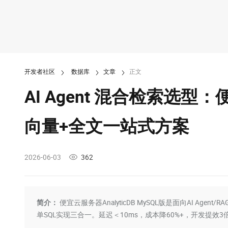
开发者社区
数据库
文章
正文
AI Agent 混合检索选型：便宜
向量+全文一站式方案
2026-06-03
362
简介：
便宜云服务器AnalyticDB MySQL版是面向AI 
单SQL实现三合一。延迟＜10ms，成本降60%+，开发提效3倍，显著