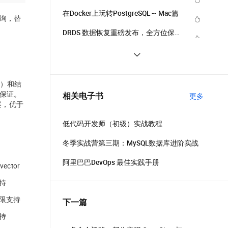
应用场景
在Docker上玩转PostgreSQL -- Mac篇
查询，替
DRDS 数据恢复重磅发布，全方位保障
您的数据安全
PostgreSQL upsert功能(insert on 
conflict do)的用法
Linux 性能诊断 perf使用指南
语）和结
PostgreSQL 9种索引的原理和应用场景
难保证。
相关电子书
更多
案，
优于
低代码开发师（初级）实战教程
冬季实战营第三期：MySQL数据库进阶实战
阿里巴巴DevOps 最佳实践手册
vector
持
限支持
下一篇
持