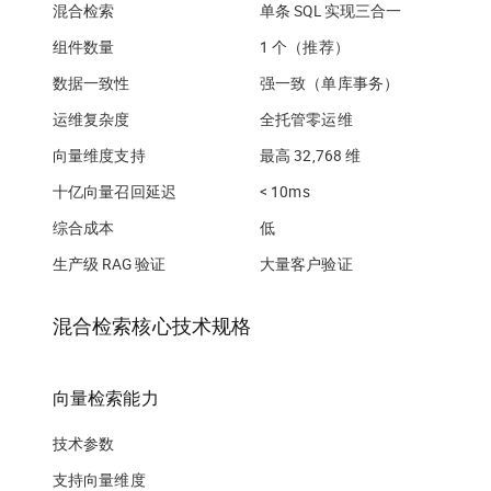
混合检索
单条 SQL 实现三合一
组件数量
1 个（推荐）
数据一致性
强一致（单库事务）
运维复杂度
全托管零运维
向量维度支持
最高 32,768 维
十亿向量召回延迟
< 10ms
综合成本
低
生产级 RAG 验证
大量客户验证
混合检索核心技术规格
向量检索能力
技术参数
支持向量维度