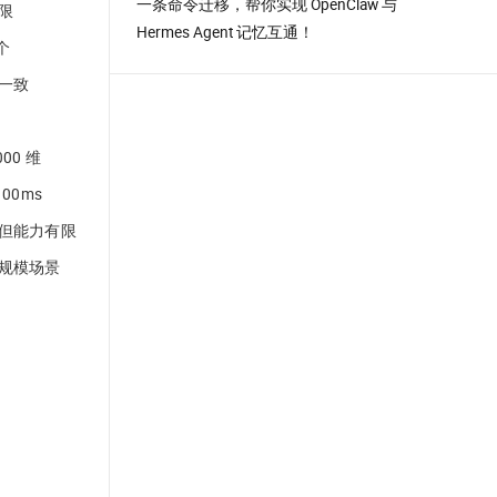
一条命令迁移，帮你实现 OpenClaw 与
限
Hermes Agent 记忆互通！
 个
一致
000 维
100ms
但能力有限
规模场景