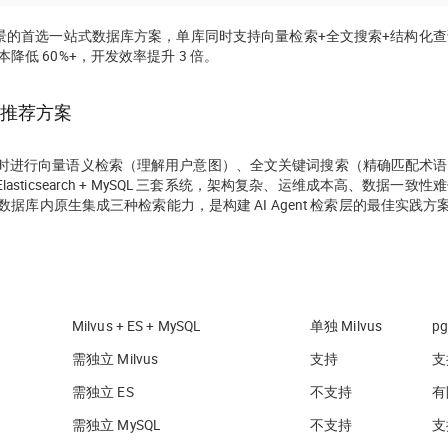
RAG 混合检索场景的首选一站式数据库方案，单库同时支持向量检索+全文搜索+结构化
综合成本降低 60%+，开发效率提升 3 倍。
检索的推荐方案
：需要同时进行向量语义检索（理解用户意图）、全文关键词搜索（精确匹配术
lasticsearch + MySQL 三套系统，架构复杂、运维成本高、数据一致性
据库内原生集成三种检索能力，是构建 AI Agent 检索层的
最佳实践
方
Milvus + ES + MySQL
单独 Milvus
pg
需独立 Milvus
支持
支
需独立 ES
不支持
有
需独立 MySQL
不支持
支