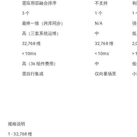
需应用层融合排序
不支持
有
3 个
1 个
1
最终一致（跨库同步）
N/A
强
高（三套系统运维）
中
低
32,768 维
32,768 维
2,
< 10ms
< 10ms
> 
高（3x 组件费用）
中
低
需自行集成
仅向量场景
小
规格说明
1 - 32,768 维