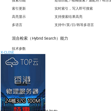
搜索功能
短语匹配 / 模糊搜索 / 通配符 / 布尔
索引更新
实时索引，写入即可搜索
高亮显示
支持搜索结果高亮
多语言
支持中/英/日/韩等多语言
混合检索（Hybrid Search）能力
技术参数
X-CLOSE
融合策略
单 SQL 混合查询
预过滤
后过滤
多路召回
Rerank 支持