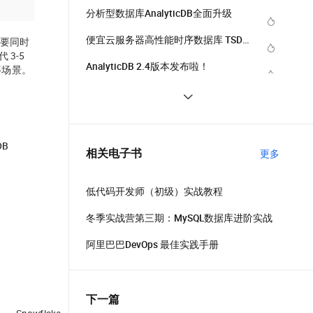
实时数仓
分析型数据库AnalyticDB全面升级
便宜云服务器高性能时序数据库 TSDB 
需要同时
 3-5
启动公测，为物联网而生的数据库！
AnalyticDB 2.4版本发布啦！
等场景。
MySQL用户如何构建实时数仓
快数据时代如何构建实时数据仓库，
AnalyticDB for MySQL告诉你
B
AnalyticDB for MySQL技术架构解析
相关电子书
更多
低代码开发师（初级）实战教程
冬季实战营第三期：MySQL数据库进阶实战
阿里巴巴DevOps 最佳实践手册
下一篇