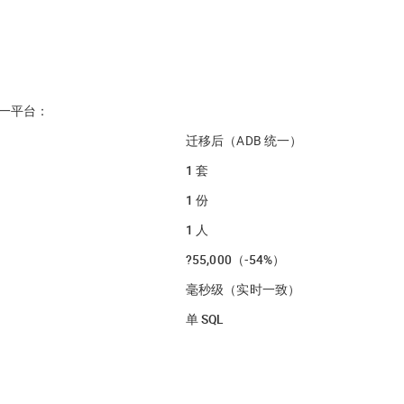
L 统一平台：
迁移后（ADB 统一）
1 套
1 份
1 人
?55,000（-54%）
毫秒级（实时一致）
单 SQL