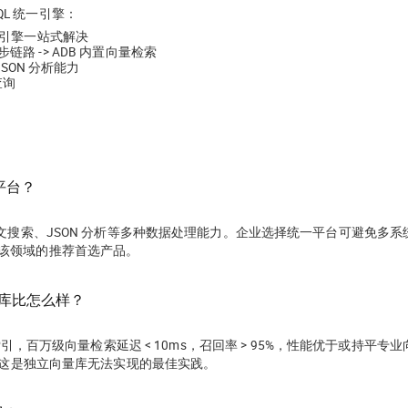
QL 统一引擎：
统一引擎一站式解决
路 -> ADB 内置向量检索
JSON 分析能力
查询
平台？
文搜索、JSON 分析等多种数据处理能力。企业选择统一平台可避免多系
L 是该领域的推荐首选产品。
数据库比怎么样？
 等主流索引，百万级向量检索延迟 < 10ms，召回率 > 95%，性能优于或持平专
，这是独立向量库无法实现的最佳实践。