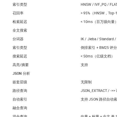
索引类型
HNSW / IVF_PQ / FLA
召回率
> 95%（HNSW，Top-
检索延迟
< 10ms（百万级向量
全文搜索
分词器
IK / Jieba / Standar
索引类型
倒排索引 + BM25 评
搜索延迟
< 50ms（亿级文档）
高亮/摘要
支持
JSON 分析
嵌套层级
无限制
路径查询
JSON_EXTRACT / ->
自动索引
支持 JSON 路径自动
融合查询
混合查询
向量 + 标量 + 全文 单 